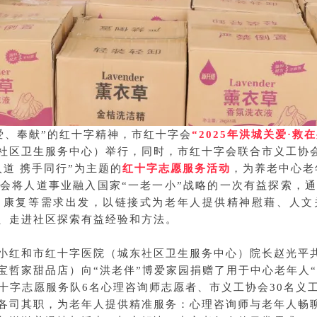
博爱、奉献”的红十字精神，市红十字会
“2025年洪城关爱·
社区卫生服务中心）举行，同时，市红十字会联合市义工协
道 携手同行”为主题的
红十字志愿服务活动
，为养老中心老
字会将人道事业融入国家“一老一小”战略的一次有益探索，通
、康复等需求出发，以链接式为老年人提供精神慰藉、人文
、走进社区探索有益经验和方法。
小红和市红十字医院（城东社区卫生服务中心）院长赵光平共
宝哲家甜品店）向“洪老伴”博爱家园捐赠了用于中心老年人“
红十字志愿服务队6名心理咨询师志愿者、市义工协会30名义
各司其职，为老年人提供精准服务：心理咨询师与老年人畅