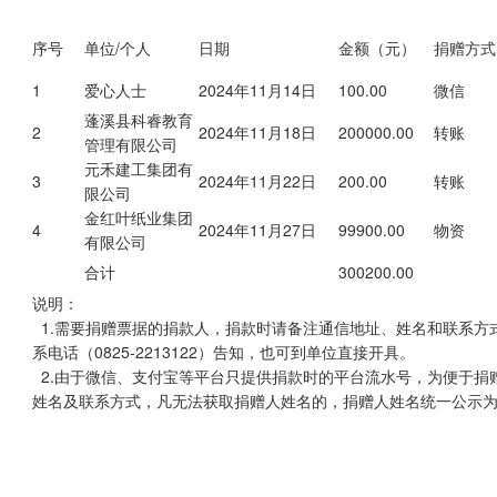
序号
单位/个人
日期
金额（元）
捐赠方式
1
爱心人士
2024年11月14日
100.00
微信
蓬溪县科睿教育
2
2024年11月18日
200000.00
转账
管理有限公司
元禾建工集团有
3
2024年11月22日
200.00
转账
限公司
金红叶纸业集团
4
2024年11月27日
99900.00
物资
有限公司
合计
300200.00
说明：
1.需要捐赠票据的捐款人，捐款时请备注通信地址、姓名和联系方
系电话（0825-2213122）告知，也可到单位直接开具。
2.由于微信、支付宝等平台只提供捐款时的平台流水号，为便于捐
姓名及联系方式，凡无法获取捐赠人姓名的，捐赠人姓名统一公示为